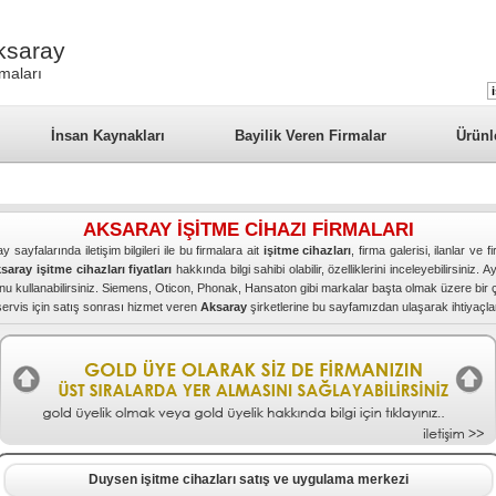
Aksaray
rmaları
İnsan Kaynakları
Bayilik Veren Firmalar
Ürünl
AKSARAY İŞİTME CİHAZI FİRMALARI
y sayfalarında iletişim bilgileri ile bu firmalara ait
işitme cihazları
, firma galerisi, ilanlar ve
saray işitme cihazları fiyatları
hakkında bilgi sahibi olabilir, özelliklerini inceleyebilirsin
munu kullanabilirsiniz. Siemens, Oticon, Phonak, Hansaton gibi markalar başta olmak üzere bir ç
servis için satış sonrası hizmet veren
Aksaray
şirketlerine bu sayfamızdan ulaşarak ihtiyaçların
Duysen işitme cihazları satış ve uygulama merkezi