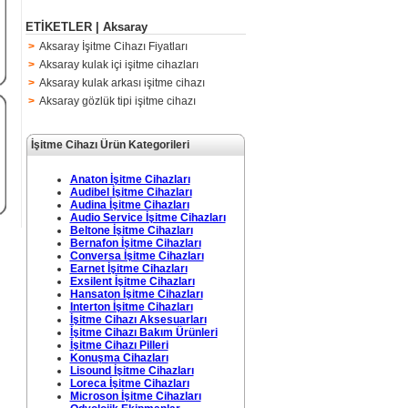
ETİKETLER | Aksaray
>
Aksaray İşitme Cihazı Fiyatları
>
Aksaray kulak içi işitme cihazları
>
Aksaray kulak arkası işitme cihazı
>
Aksaray gözlük tipi işitme cihazı
İşitme Cihazı Ürün Kategorileri
Anaton İşitme Cihazları
Audibel İşitme Cihazları
Audina İşitme Cihazları
Audio Service İşitme Cihazları
Beltone İşitme Cihazları
Bernafon İşitme Cihazları
Conversa İşitme Cihazları
Earnet İşitme Cihazları
Exsilent İşitme Cihazları
Hansaton İşitme Cihazları
Interton İşitme Cihazları
İşitme Cihazı Aksesuarları
İşitme Cihazı Bakım Ürünleri
İşitme Cihazı Pilleri
Konuşma Cihazları
Lisound İşitme Cihazları
Loreca İşitme Cihazları
Microson İşitme Cihazları