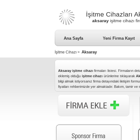
İşitme Cihazları 
aksaray
işitme cihazı fi
Ana Sayfa
Yeni Firma Kayıt
Aksaray
İşitme Cihazı
>
Aksaray işitme cihazı
firmaları listesi. Firmaların deta
eklemiş olduğu
işitme cihazı
ürünlerine tıklayarak
Ak
bilgi almak istiyorsanız firma detayındaki iletişim for
fiyatları rehberimizde yer almaktadır. Bakım, tamir ve 