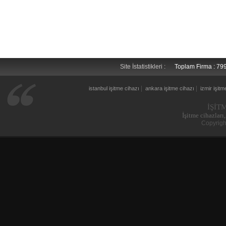
Site İstatistikleri :
Toplam Firma : 7
|
|
istanbul işitme cihazı
ankara işitme cihazı
izmir işitm
İŞİT
İşitme cihazları,
Copyrigh