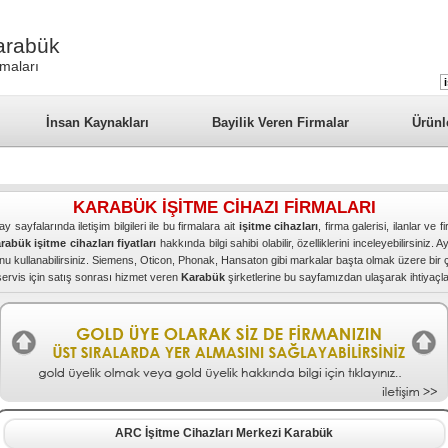
Karabük
rmaları
İnsan Kaynakları
Bayilik Veren Firmalar
Ürünl
KARABÜK İŞİTME CİHAZI FİRMALARI
ay sayfalarında iletişim bilgileri ile bu firmalara ait
işitme cihazları
, firma galerisi, ilanlar ve
rabük işitme cihazları fiyatları
hakkında bilgi sahibi olabilir, özelliklerini inceleyebilirsin
munu kullanabilirsiniz. Siemens, Oticon, Phonak, Hansaton gibi markalar başta olmak üzere bir ç
servis için satış sonrası hizmet veren
Karabük
şirketlerine bu sayfamızdan ulaşarak ihtiyaçların
ARC İşitme Cihazları Merkezi Karabük