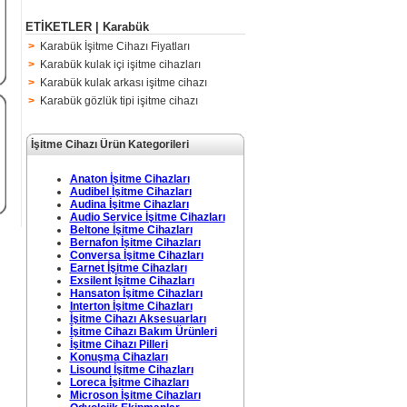
ETİKETLER | Karabük
>
Karabük İşitme Cihazı Fiyatları
>
Karabük kulak içi işitme cihazları
>
Karabük kulak arkası işitme cihazı
>
Karabük gözlük tipi işitme cihazı
İşitme Cihazı Ürün Kategorileri
Anaton İşitme Cihazları
Audibel İşitme Cihazları
Audina İşitme Cihazları
Audio Service İşitme Cihazları
Beltone İşitme Cihazları
Bernafon İşitme Cihazları
Conversa İşitme Cihazları
Earnet İşitme Cihazları
Exsilent İşitme Cihazları
Hansaton İşitme Cihazları
Interton İşitme Cihazları
İşitme Cihazı Aksesuarları
İşitme Cihazı Bakım Ürünleri
İşitme Cihazı Pilleri
Konuşma Cihazları
Lisound İşitme Cihazları
Loreca İşitme Cihazları
Microson İşitme Cihazları