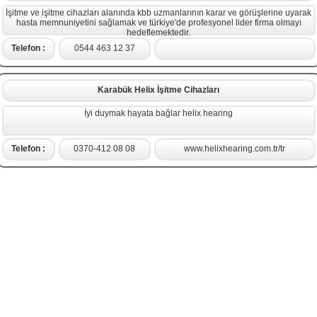
İşitme ve işitme cihazları alanında kbb uzmanlarının karar ve görüşlerine uyarak
hasta memnuniyetini sağlamak ve türkiye'de profesyonel lider firma olmayı
hedeflemektedir.
Telefon :
0544 463 12 37
Karabük Helix İşitme Cihazları
İyi duymak hayata bağlar helix hearing
Telefon :
0370-412 08 08
www.helixhearing.com.tr/tr