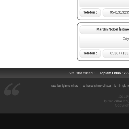
Telefon :
054131323
Mardin Nobel İşitme
Ody
Telefon :
053677133
Site İstatistikleri :
Toplam Firma : 7
|
|
istanbul işitme cihazı
ankara işitme cihazı
izmir işitm
İŞİT
İşitme cihazları,
Copyrigh