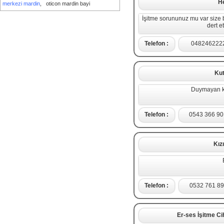
H
merkezi mardin
,
oticon mardin bayi
İşitme sorununuz mu var size 
dert e
Telefon :
048246222
Kut
Duymayan ka
Telefon :
0543 366 90
Kız
Telefon :
0532 761 8
Er-ses İşitme Ci