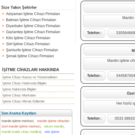
Size Yakın Şehirler
>
Adıyaman İşitme Cihazı Firmaları
Mardin i
>
Batman İşitme Cihazı Firmaları
>
Diyarbakır İşitme Cihazı Firmaları
>
Gaziantep İşitme Cihazı Firmaları
Telefon :
53556466
>
Kilis İşitme Cihazı Firmaları
>
Siirt İşitme Cihazı Firmaları
>
Şanlıurfa İşitme Cihazı Firmaları
M
>
Şırnak İşitme Cihazı Firmaları
Mardin işitme cih
İŞİTME CİHAZLARI HAKKINDA
Telefon :
54458700
İşitme Cihazı Kanun ve Yönetmelikleri
İşitme Cihazı Hakkında Bilgiler
İşitme Hakkında Bilgiler
Özel
İşitme Cihazı Markaları
İşitme Cihazı Merak Edilenler
Her hürlü i
Son Arama Kayıtları
Telefon :
0533 38833
mardin işitme merkezi
,
mardin işitme cihazları
özel mardin işitme merkezi
,
oticon mardin
,
mardin kulak cihaz medikal
,
eds işitme