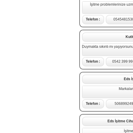
İşitme problemlerinize uzm
Telefon :
054548153
Kutl
Duymakta sıkıntı mı yaşıyorsunu
Telefon :
0542 399 99
Eds İ
Markala
Telefon :
50689924
Eds İşitme Cih
İşitm