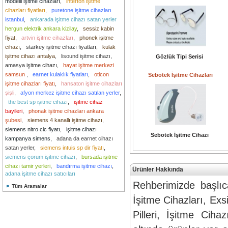
modelli işitme cihazları
,
interton işitme
cihazları fiyatları
,
puretone işitme cihazları
istanbul
,
ankarada işitme cihazı satan yerler
hergun elektrik ankara kizilay
,
sessiz kabin
fiyat
,
artvin işitme cihazları
,
phonek işitme
cihazı
,
starkey işitme cihazı fiyatları
,
kulak
işitme cihazı antalya
,
lisound işitme cihazı
,
Gözlük Tipi Serisi
amasya işitme cihazı
,
hayat işitme merkezi
samsun
,
earnet kulaklık fiyatları
,
oticon
Sebotek İşitme Cihazları
işitme cihazları fiyatı
,
hansaton işitme cihazları
şişli
,
afyon merkez işitme cihazı satılan yerler
,
the best sp işitme cihazı
,
işitme cihaz
bayileri
,
phonak işitme cihazları ankara
şubesi
,
siemens 4 kanallı işitme cihazı
,
siemens nitro cic fiyatı
,
işitme cihazı
Sebotek İşitme Cihazı
kampanya simens
,
adana da earnet cihazı
satan yerler
,
siemens intuis sp dir fiyatı
,
siemens çorum işitme cihazı
,
bursada işitme
cihazı tamir yerleri
,
bandırma işitme cihazı
,
Ürünler Hakkında
adana işitme cihazı satıcıları
Rehberimizde başlı
>
Tüm Aramalar
İşitme Cihazları
,
Exsi
Pilleri
,
İşitme Cihaz