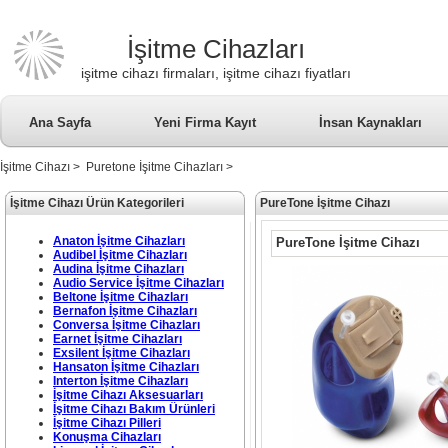
İşitme Cihazları
işitme cihazı firmaları, işitme cihazı fiyatları
Ana Sayfa
Yeni Firma Kayıt
İnsan Kaynakları
İşitme Cihazı
>
Puretone İşitme Cihazları
>
İşitme Cihazı Ürün Kategorileri
PureTone İşitme Cihazı
Anaton İşitme Cihazları
PureTone İşitme Cihazı
Audibel İşitme Cihazları
Audina İşitme Cihazları
Audio Service İşitme Cihazları
Beltone İşitme Cihazları
Bernafon İşitme Cihazları
Conversa İşitme Cihazları
Earnet İşitme Cihazları
Exsilent İşitme Cihazları
Hansaton İşitme Cihazları
Interton İşitme Cihazları
İşitme Cihazı Aksesuarları
İşitme Cihazı Bakım Ürünleri
İşitme Cihazı Pilleri
Konuşma Cihazları