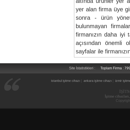
altında ürünler yer 
yer alan firma üye gi
sonra - ürün yöneti
bulunmayan firmalar
firmanızın daha iyi 
açısından önemli o
sayfalar ile firmanız
Site İstatistikleri :
Toplam Firma : 7
|
|
istanbul işitme cihazı
ankara işitme cihazı
izmir işitm
İŞİT
İşitme cihazları,
Copyrigh