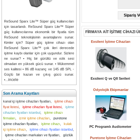
ReSound Sparx Lite™ Süper güç kullanıcıları
için tasarlandı. ReSound Sparx Lite™ Süper
FİRMAYA AİT İŞİTME CİHAZI 
güç kullanıcılarına ekonomik bir fiyatla tüm
ReSound teknolojisinin avantajlarını sunar.
Exsilent İşitme Cihazları
Kimler için? Süper güç işitme cihazı olan
ReSound Sparx Lite™ çok ileri derecede
işitme kaybı olanlar için çok uygundur. Sizlere
ne sunar? • Hiç bir gürültü ve ıslık sesi
olmadan en yüksek gücü sunar. • Mükemmel
ses kalitesi • 86 dB kazanç ve 145 dB SPL -
Güçlü bir kazan ve çıkış gücü sunar.
Exsilent Q ve Q8 Serileri
incele
•...
Odyolojik Ekipmanlar
Son Arama Kayıtları
kanal içi işitme cihazları fiyatları
,
işitme cihazı
fiyat listesi
,
işitme cihazları fiyat listesi
,
işitme
cihazları fiyatları istanbul
,
işitme cihazı
firmaları
,
izmir işitme cihazları
,
puretone
işitme cihazları fiyatları
,
işitme cihazı
,
kulak
PC Programlı Audiometer
içi işitme cihazı
,
işitme cihazı fiyatları istanbul
,
işitme cihazları markaları ve fiyatları
,
gözlük
Puretone İşitme Cihazları