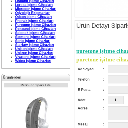
Lisound İşitme Cihazları
Loreca İşitme Cihazları
Microson İşitme Cihazları
Odyolojik Ekipmanlar
Oticon İşitme Cihazları
Phonak İşitme Cihazları
Ürün Detayı
Sipari
Puretone İşitme Cihazları
Resound İşitme Cihazları
Sebotek İşitme Cihazları
Siemens İşitme Cihazları
Sonic İşitme Cihazları
Starkey İşitme Cihazları
Unison İşitme Cihazları
puretone işitme cihaz
Unitron İşitme Cihazları
Vivatone İşitme Cihazları
puretone işitme cihaz
Widex İşitme Cihazları
Ad Soyad
:
Ürünlerden
Telefon
:
ReSound Sparx Lite
E-Posta
:
Adet
:
Adres
:
Mesaj
: