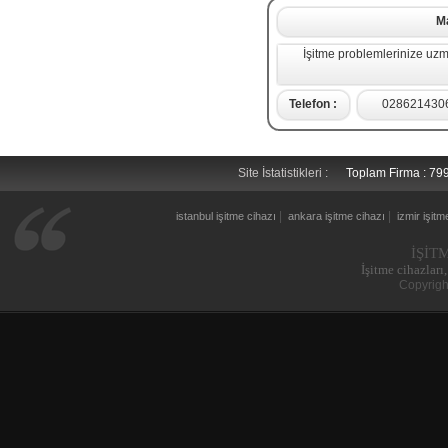
M
İşitme problemlerinize uzm
Telefon :
028621430
Site İstatistikleri :
Toplam Firma : 7
|
|
istanbul işitme cihazı
ankara işitme cihazı
izmir işitm
İŞİT
İşitme cihazları,
Copyrigh