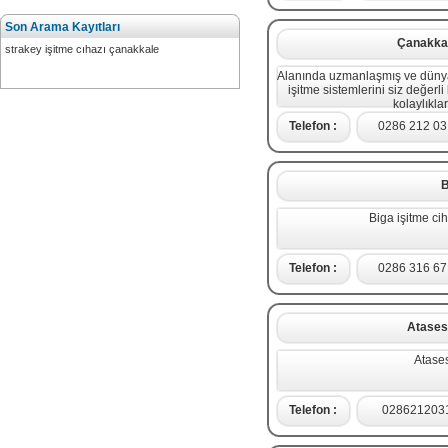
Son Arama Kayıtları
Çanakkal
strakey işitme cıhazı çanakkale
Alanında uzmanlaşmış ve dünya
işitme sistemlerini siz değerl
kolaylıkl
Telefon :
0286 212 03
B
Biga işitme ci
Telefon :
0286 316 67
Atases
Atases
Telefon :
028621203