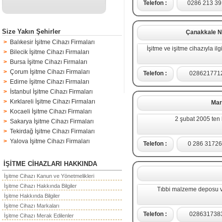
Telefon :
0286 213 39
Size Yakın Şehirler
Çanakkale Ne
>
Balıkesir İşitme Cihazı Firmaları
İşitme ve işitme cihazıyla il
>
Bilecik İşitme Cihazı Firmaları
>
Bursa İşitme Cihazı Firmaları
>
Çorum İşitme Cihazı Firmaları
Telefon :
028621771
>
Edirne İşitme Cihazı Firmaları
>
İstanbul İşitme Cihazı Firmaları
>
Kırklareli İşitme Cihazı Firmaları
Mar
>
Kocaeli İşitme Cihazı Firmaları
2 şubat 2005 ten b
>
Sakarya İşitme Cihazı Firmaları
>
Tekirdağ İşitme Cihazı Firmaları
>
Yalova İşitme Cihazı Firmaları
Telefon :
0 286 3172
İŞİTME CİHAZLARI HAKKINDA
İşitme Cihazı Kanun ve Yönetmelikleri
İşitme Cihazı Hakkında Bilgiler
Tıbbi malzeme deposu ve
İşitme Hakkında Bilgiler
İşitme Cihazı Markaları
Telefon :
028631738
İşitme Cihazı Merak Edilenler