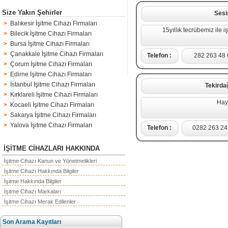
Size Yakın Şehirler
Sesi
>
Balıkesir İşitme Cihazı Firmaları
15yıllık tecrübemiz ile 
>
Bilecik İşitme Cihazı Firmaları
>
Bursa İşitme Cihazı Firmaları
>
Çanakkale İşitme Cihazı Firmaları
Telefon :
282 263 48
>
Çorum İşitme Cihazı Firmaları
>
Edirne İşitme Cihazı Firmaları
>
İstanbul İşitme Cihazı Firmaları
Tekirda
>
Kırklareli İşitme Cihazı Firmaları
Haya
>
Kocaeli İşitme Cihazı Firmaları
>
Sakarya İşitme Cihazı Firmaları
>
Yalova İşitme Cihazı Firmaları
Telefon :
0282 263 24
İŞİTME CİHAZLARI HAKKINDA
İşitme Cihazı Kanun ve Yönetmelikleri
İşitme Cihazı Hakkında Bilgiler
İşitme Hakkında Bilgiler
İşitme Cihazı Markaları
İşitme Cihazı Merak Edilenler
Son Arama Kayıtları