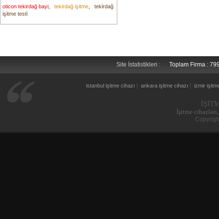
oticon tekirdağ bayi
,
tekirdağ işitme
,
teki̇rdağ
i̇şi̇tme testi̇
Site İstatistikleri :
Toplam Firma : 7
|
|
istanbul işitme cihazı
ankara işitme cihazı
izmir işitm
İŞİT
İşitme cihazları,
Copyrigh